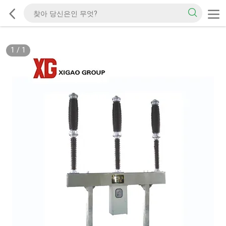
1
/
1