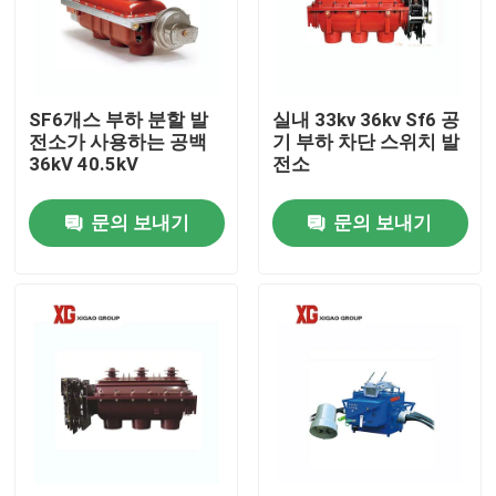
공장 여행
SF6개스 부하 분할 발
실내 33kv 36kv Sf6 공
품질 관리
전소가 사용하는 공백
기 부하 차단 스위치 발
36kV 40.5kV
전소
연락주세요
문의 보내기
문의 보내기
인용문을 요구하세요
공기 짐 틈 스위치
SF6 부하 분할
전원 분배 개폐기