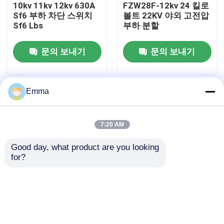
10kv 11kv 12kv 630A
FZW28F-12kv 24 킬로
Sf6 부하 차단 스위치
볼트 22KV 야외 고전압
Sf6 Lbs
부하 분할
고전압 차단 스위치
문의 보내기
문의 보내기
진공 차단기
SF6 회로 차단기
Emma
홈
사이트맵
연락처
Desktop Site
사이트맵
Privacy Policy
CT 전류 변압기
7:20 AM
Good day, what product are you looking 
품질
공기 짐 틈 스위치
중국 공장.Copyright ©
PT 계기용 변압기
for?
2025 Xi'an Xigao Electricenergy Group Co., Ltd..
All Rights Reserved.
CT PT 메터링 부
산화 아연 서지 방지 장치