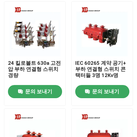
24 킬로볼트 630a 고전
IEC 60265 계약 공기+
압 부하 연결형 스위치
부하 연결형 스위치 콘
경량
택터들 3명 12Kv명
문의 보내기
문의 보내기
집
제품
우리에 대하여