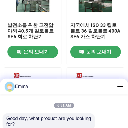
공장 여행
발전소를 위한 고전압
지국에서 ISO 33 킬로
야외 40.5개 킬로볼트
볼트 36 킬로볼트 400A
품질 관리
SF6 회로 차단기
SF6 가스 차단기
문의 보내기
문의 보내기
연락주세요
인용문을 요구하세요
Emma
공기 짐 틈 스위치
6:31 AM
SF6 부하 분할
Good day, what product are you looking 
for?
전원 분배 개폐기
높은 신뢰도 SF6 회로
지국 3에서 LW36-