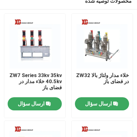
محصولات توصیه شده
خلاء مدار ولتاژ بالا ZW32
ZW7 Series 33kv 35kv
در فضای باز
40.5kv خلاء مدار در
فضای باز
خانه
ارسال سؤال
ارسال سؤال
محصولات
درباره ما