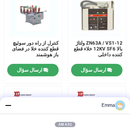
تور کارخانه
کنترل کیفیت
ZN63A / VS1-12 ولتاژ
کنترل از راه دور سوئیچ
بالا 12KV SF6 خلاء قطع
قطع کننده خلا در فضای
با ما تماس بگیرید
کننده داخلی
باز هوشمند
ارسال سؤال
ارسال سؤال
درخواست نقل قول
سوئیچ شکست بار هوا
Emma
سوئیچ شکست بار SF6
4:51 AM
توزیع برق توزیع برق