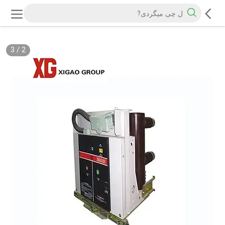
3
/
2