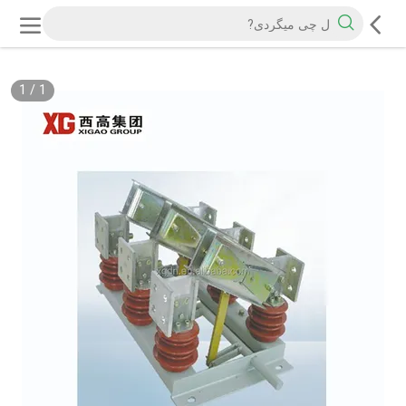
1
/
1