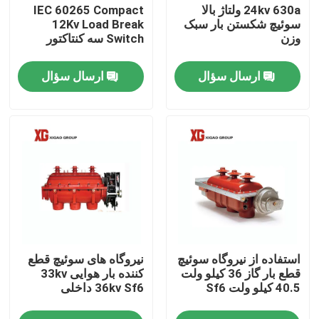
24kv 630a ولتاژ بالا
IEC 60265 Compact
سوئیچ شکستن بار سبک
12Kv Load Break
وزن
Switch سه کنتاکتور
ارسال سؤال
ارسال سؤال
خانه
استفاده از نیروگاه سوئیچ
نیروگاه های سوئیچ قطع
محصولات
قطع بار گاز 36 کیلو ولت
کننده بار هوایی 33kv
40.5 کیلو ولت Sf6
36kv Sf6 داخلی
درباره ما