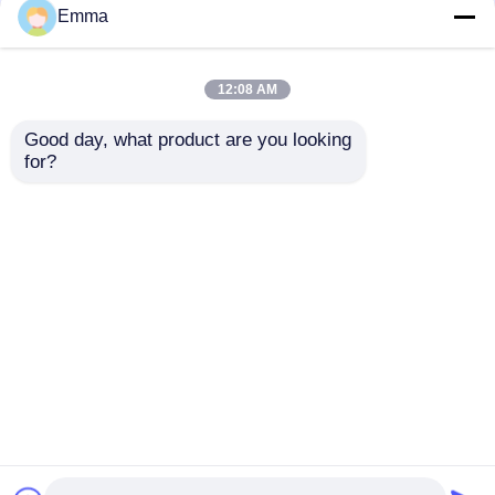
Emma
Interruptor de alta tensão da desconexão
12:08 AM
Interruptor do vácuo
Good day, what product are you looking 
Solução de Quadros
Alta tensão do
for?
de Distribuição de
Switchgear 40.5kv
Energia com Tensão
33kv da distribuição
Interruptor SF6
de Isolamento Nominal
da alimentação CA
de 690V com
Enviar inquérito
Enviar inquérito
Tecnologia Avançada
Transformador atual do CT
de Disjuntores
Transformador potencial da pinta
Casa
Mapa do Site
Fale Conosco
Desktop Site
Mapa do Site
Privacy Policy
Unidade de medida do CT pinta
Qualidade
Interruptor de ruptura de carga do ar
Prendedor do impulso do óxido de zinco
Fábrica da china.Copyright © 2025 Xi'an Xigao