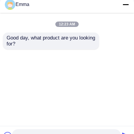
Emma
Interruptor de alta tensão da desconexão
12:23 AM
Interruptor do vácuo
Good day, what product are you looking 
interruptor de ruptura
FN12 10KV interno
for?
de carga Sf6 de 10kv
11KV 12KV 630A
11kv 12kv 630A Sf6
libras arejam o
Interruptor SF6
libras
interruptor de ruptura
de carga
Enviar inquérito
Enviar inquérito
Transformador atual do CT
Transformador potencial da pinta
Casa
Mapa do Site
Fale Conosco
Desktop Site
Mapa do Site
Privacy Policy
Unidade de medida do CT pinta
Qualidade
Interruptor de ruptura de carga do ar
Prendedor do impulso do óxido de zinco
Fábrica da china.Copyright © 2025 Xi'an Xigao