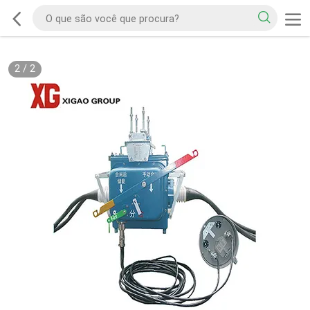
2
/
2