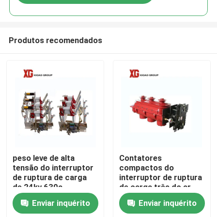
Produtos recomendados
Casa
peso leve de alta
Contatores
tensão do interruptor
compactos do
de ruptura de carga
interruptor de ruptura
Produtos
de 24kv 630a
de carga três do ar
12Kv do IEC 60265
Enviar inquérito
Enviar inquérito
Sobre nós