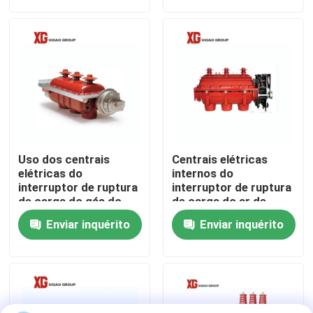
Excursão da fábrica
Controle da qualidade
Contacte-nos
Uso dos centrais
Centrais elétricas
Peça umas citações
elétricas do
internos do
interruptor de ruptura
interruptor de ruptura
de carga do gás do
de carga do ar de
vácuo 36kV 40.5kV
33kv 36kv Sf6
Interruptor de ruptura de carga do ar
Enviar inquérito
Enviar inquérito
Sf6
Interruptor de ruptura de carga SF6
Switchgear da distribuição de poder