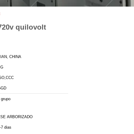
t
20v quilovolt
IAN, CHINA
XG
SO,CCC
GGD
 grupo
ASE ARBORIZADO
-7 dias