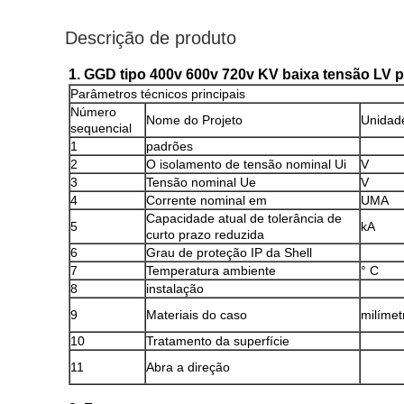
Descrição de produto
1. GGD tipo 400v 600v 720v KV baixa tensão LV p
Parâmetros técnicos principais
Número
Nome do Projeto
Unidad
sequencial
1
padrões
2
O isolamento de tensão nominal Ui
V
3
Tensão nominal Ue
V
4
Corrente nominal em
UMA
Capacidade atual de tolerância de
5
kA
curto prazo reduzida
6
Grau de proteção IP da Shell
7
Temperatura ambiente
° C
8
instalação
9
Materiais do caso
milímet
10
Tratamento da superfície
11
Abra a direção