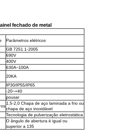
ainel fechado de metal
e
Parâmetros elétricos
GB 7251.1-2005
690V
400V
630A~100A
20KA
IP30/IP55/IP65
-20~+40
pousar
1,5-2,0 Chapa de aço laminada a frio ou
ros
chapa de aço inoxidável
Tecnologia de pulverização eletrostática
O ângulo de abertura é igual ou
superior a 135