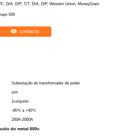
/C, D/A, D/P, T/T, D/A, D/P, Western Union, MoneyGram
rupo 500
contacto
Subestação do transformador de poder
sim
1conjunto
-45℃ a +40℃
200A-2000A
luido do metal 600v