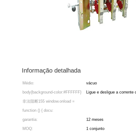
Informação detalhada
Médio:
vácuo
body{background-color:#FFFFFF}
Ligue e desligue a corrente
非法阻断155 window.onload =
function () { docu:
garantia:
12 meses
MOQ:
1 conjunto