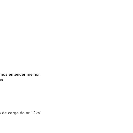
amos entender melhor.
as.
ra de carga do ar 12kV