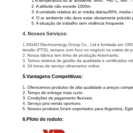
1.
A temperatura do ar ambiente: MÁX.: +40
°
C, Min.: 
2. A altitude não excede 1000m.
3. A umidade relativa do ar média diária
≤
90%, média 
4. O ar ambiente não deve estar obviamente poluído p
5. A situação de trabalho sem violência frequente.
4. Nossos Serviços:
1.XIGAO Electricenergy Group Co., Ltd é fundada em 1993,
tensão (PTD), sempre com foco no negócio na coleta de
2. Nossa fábrica tem linha de produção Automantic.
3. Temos sistema de gestão da qualidade e certificados re
4. 24 horas de serviço ultramarino online.
5.Vantagens Competitivas:
1. Oferecemos produtos de alta qualidade a preços compet
2. Tempo de entrega mais curto.
3. Condições de pagamento flexíveis.
4. Serviço pós-venda oportuno.
5. Nossos produtos foram exportados para Argentina, Egito,
6.P
foto do roduto: