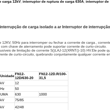
de carga 12kV
interruptor de ruptura de carga 630A
interruptor de
,
,
 interrupção de carga isolado a ar Interruptor de interrupçã
 de 12KV, 50Hz para interromper ou fechar a corrente de carga., corr
 com chave de aterramento pode suportar corrente de curto-circuito.
usíveis de limitação de corrente S()LAJ-12(XRNT()-10) HV.Ele pode qu
rente de curto-circuito, quebrando conjuntamente qualquer corrente ent
FN12-
FN12-12D.R/100-
Unidade
12D/630-20
31,5
kV
12
Hz
50
UMA
630
1000
kV
75/85
kV
42/48