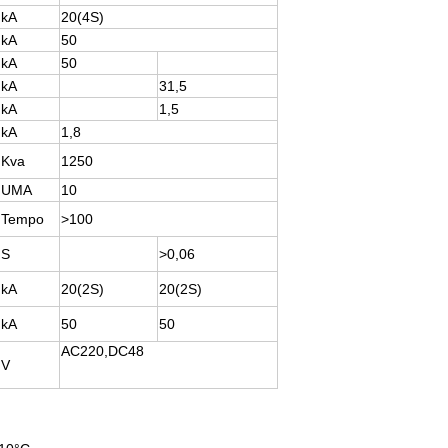
kA
20(4S)
kA
50
kA
50
kA
31,5
kA
1,5
kA
1,8
Kva
1250
UMA
10
Tempo
>100
S
>0,06
kA
20(2S)
20(2S)
kA
50
50
AC220,DC48
V