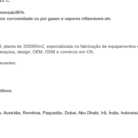
-10
°
C.
mensal
≤
95%.
or corrosividade ou por gases e vapores inflamáveis.etc.
 planta de 320000m2, especializada na fabricação de equipamentos de
 pesquisa, design, OEM, ODM e comércio em CN.
levantes.
itivos.
 Austrália, Romênia, Paquistão, Dubai, Abu Dhabi, Irã, Índia, Indonési