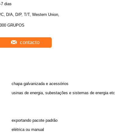
-7 dias
/C, D/A, D/P, T/T, Western Union,
000 GRUPOS
contacto
chapa galvanizada e acessórios
usinas de energia, subestações e sistemas de energia etc
exportando pacote padrão
elétrica ou manual