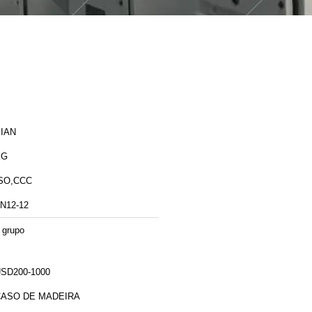
IAN
XG
SO,CCC
N12-12
 grupo
SD200-1000
CASO DE MADEIRA