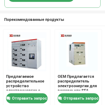
Порекомендованные продукты
Дом
Предлагаемое
OEM Предлагается
распределительное
распределитель
устройство
электроэнергии для
Продукты
электроэнергии с
вакуума или SF6
номинальным
выключателя и
Отправить запрос
Отправить запрос
напряжением до 17,5
температуры
О нас
кВ от OEM
окружающей среды