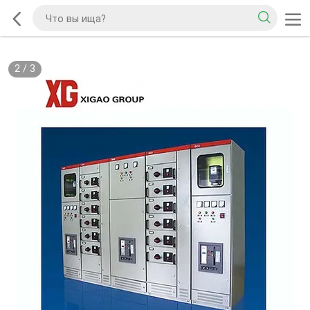
2
/
3