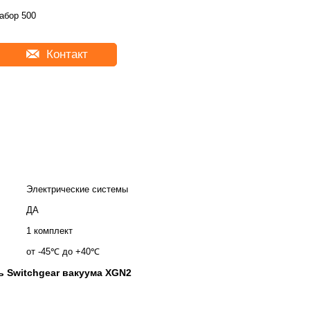
абор 500
Контакт
Электрические системы
ДА
1 комплект
от -45℃ до +40℃
ь Switchgear вакуума XGN2