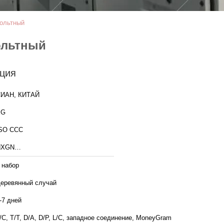
вольтный
ольтный
ция
ИАН, КИТАЙ
XG
SO CCC
HXGN…
 набор
еревянный случай
-7 дней
/C, T/T, D/A, D/P, L/C, западное соединение, MoneyGram