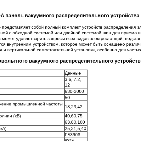
500A панель вакуумного распределительного устройств
 представляет собой полный комплект устройств распределения эл
ной с обходной системой или двойной системой шин для приема и
В может удовлетворить запросы всех видов электростанций, подс
тся внутренним устройством, которое может быть оснащено разли
 и вертикальной самостоятельной установки, особенно для частых
овольтного вакуумного распределительного устройств
Данные
3.6, 7.2,
12
630-3000
50
жение промышленной частоты
18,23,42
лнии (кВ)
40,60,75
63,80,100
кА)
25,31,5,40
ГБ3906