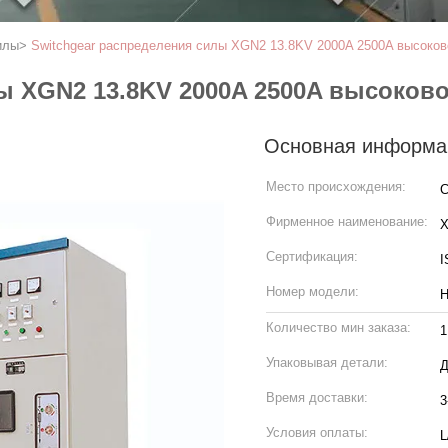
илы
>
Switchgear распределения силы XGN2 13.8KV 2000A 2500A высоко
лы XGN2 13.8KV 2000A 2500A высоков
Основная информа
Место происхождения:
С
Фирменное наименование:
Сертификация:
I
Номер модели:
Количество мин заказа:
1
Упаковывая детали:
Д
Время доставки:
3
Условия оплаты:
L