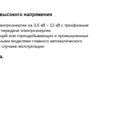
а высокого напряжения
ектроэнергии на 3,5 кВ ~ 12 кВ с трехфазным
 передачи электроэнергии.
танций или горнодобывающих и промышленных
чными моделями главного автоматического
 случаев эксплуатации.
а.