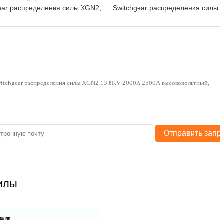
ear распределения силы XGN2
,
Switchgear распределения силы 
Отправить зап
илы