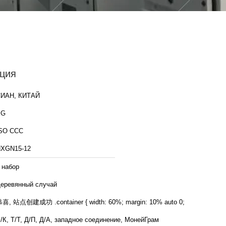
ция
ИАН, КИТАЙ
XG
SO CCC
XGN15-12
 набор
еревянный случай
恭喜, 站点创建成功 .container { width: 60%; margin: 10% auto 0;
/К, Т/Т, Д/П, Д/А, западное соединение, МонейГрам