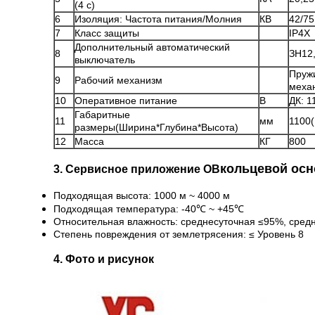
(4 с)
6
Изоляция: Частота питания/Молния
КВ
42/75
7
Класс защиты
IP4X
Дополнительный автоматический
8
ЗН12,
выключатель
Пруж
9
Рабочий механизм
меха
10
Оперативное питание
В
ДК: 1
Габаритные
11
мм
1100
размеры(Ширина*Глубина*Высота)
12
Масса
КГ
800
кольцевой осн
3. Сервисное приложение ОВ
Подходящая высота: 1000 м ~ 4000 м
Подходящая температура: -40℃ ~ +45℃
Относительная влажность: среднесуточная ≤95%, сре
Степень повреждения от землетрясения: ≤ Уровень 8
4. Фото и рисунок