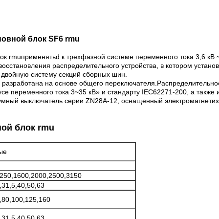
новной блок SF6 rmu
лок rmu
применять
d к трехфазной системе переменного тока 3,6 кВ 
 восстановления распределительного устройства, в котором уста
 двойную систему секций сборных шин.
 разработана на основе общего переключателя.Распределительное
се переменного тока 3~35 кВ» и стандарту IEC62271-200, а также 
уумный выключатель серии ZN28A-12, оснащенный электромагнети
ой блок rmu
ые
250,1600,2000,2500,3150
,31,5,40,50,63
,80,100,125,160
,31,5,40,50,63