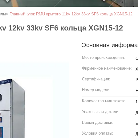
илы
>
Главный блок RMU крытого 11kv 12kv 33kv SF6 кольца XGN15-12
v 12kv 33kv SF6 кольца XGN15-12
Основная информа
Место происхождения:
С
Фирменное наименование:
Сертификация:
I
Номер модели:
H
Количество мин заказа:
1
Упаковывая детали:
Д
Время доставки:
Условия оплаты:
Л