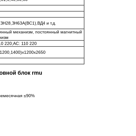
ЗН28,ЗН63А(ВС1),ВД4 и т.д.
инный механизм, постоянный магнитный
низм
10 220;АС: 110 220
(1200,1400)x1200x2650
овной блок rmu
днемесячная ≤90%