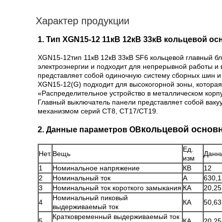
Характер продукции
1. Тип XGN15-12 11кВ 12кВ 33кВ кольцевой ос
XGN
15-12
тип 11кВ 12кВ 33кВ SF6 кольцевой главный б
электроэнергии и подходит для непрерывной работы и
представляет собой одиночную систему сборных шин и
XGN15-12(G) подходит для высокогорной зоны, которая
«Распределительное устройство в металлическом корпу
Главный выключатель панели представляет собой вак
механизмом серий CT8, CT17/CT19.
кольцевой основн
2. Данные параметров ОВ
Ед.
Нет.
Вещь
Данн
изм
1
Номинальное напряжение
КВ
12
2
Номинальный ток
А
630,1
3
Номинальный ток короткого замыкания
КА
20,25
Номинальный пиковый
4
КА
50,63
выдерживаемый ток
Кратковременный выдерживаемый ток
5
КА
20,25