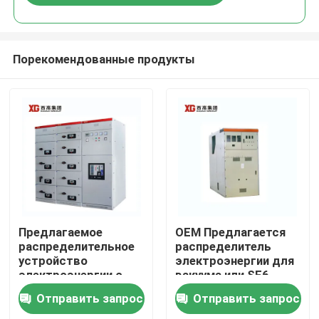
Порекомендованные продукты
Дом
Предлагаемое
OEM Предлагается
распределительное
распределитель
устройство
электроэнергии для
Продукты
электроэнергии с
вакуума или SF6
номинальным
выключателя и
Отправить запрос
Отправить запрос
напряжением до 17,5
температуры
О нас
кВ от OEM
окружающей среды