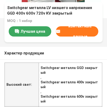
Switchgear металла LV низшего напряжения
GGD 400v 600v 720v KV закрытый
MOQ：1 набор
контактные
Лучшая цена
данные
Характер продукции
Switchgear металла GGD закрыт
ый
,
Switchgear металла 400v закрыт
Высокий свет:
ый
,
Switchgear металла 600v закрыт
ый