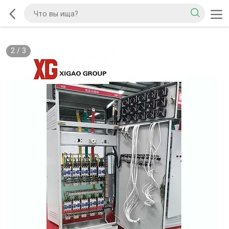
2
/
3