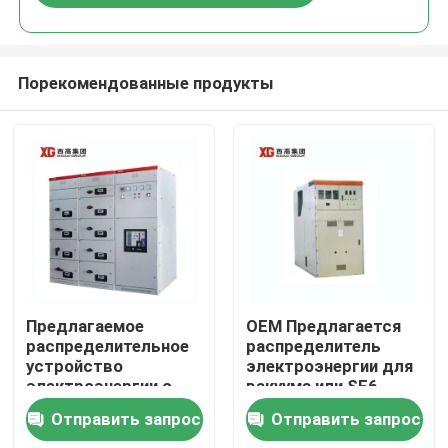
Порекомендованные продукты
Дом
Предлагаемое
OEM Предлагается
распределительное
распределитель
устройство
электроэнергии для
Продукты
электроэнергии с
вакуума или SF6
номинальным
выключателя и
Отправить запрос
Отправить запрос
напряжением до 17,5
температуры
О нас
кВ от OEM
окружающей среды