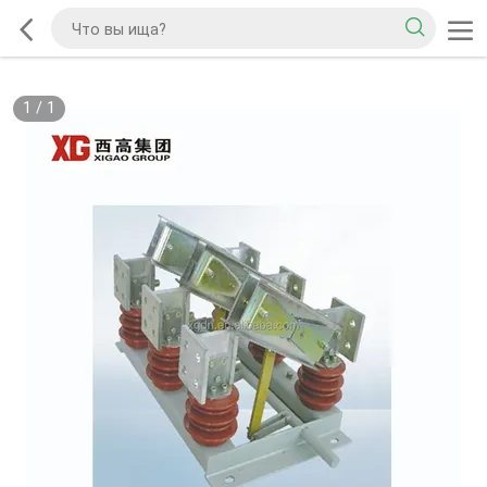
1
/
1