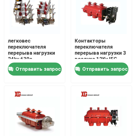
легковес
Контакторы
переключателя
переключателя
перерыва нагрузки
перерыва нагрузки 3
24kv 630a
воздуха 12Kv IEC
высоковольтный
60265 компактные
Отправить запрос
Отправить запрос
Дом
Продукты
О нас