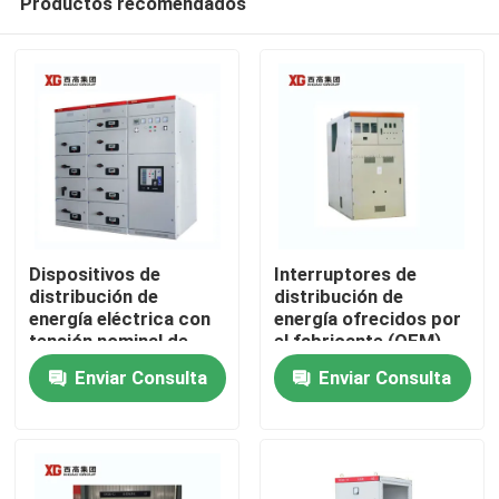
Productos recomendados
Dispositivos de
Interruptores de
distribución de
distribución de
energía eléctrica con
energía ofrecidos por
tensión nominal de
el fabricante (OEM)
Hogar
hasta 17,5 KV
para interruptores de
Enviar Consulta
Enviar Consulta
ofrecidos por OEM
vacío o SF6 y
temperatura ambiente
Productos
-5°C - 40°C
Sobre nosotros