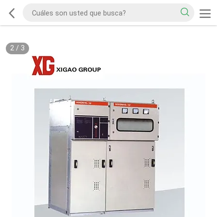
2
/
3