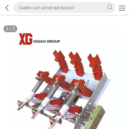
2
/
2