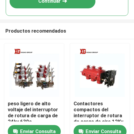
Continuar
Productos recomendados
Hogar
peso ligero de alto
Contactores
voltaje del interruptor
compactos del
Productos
de rotura de carga de
interruptor de rotura
24kv 630a
de carga de aire 12Kv
del IEC 60265 tres
Enviar Consulta
Enviar Consulta
Sobre nosotros