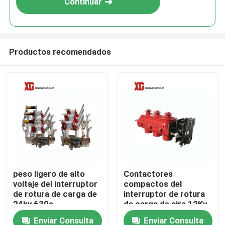
Continuar
Productos recomendados
Hogar
peso ligero de alto
Contactores
voltaje del interruptor
compactos del
Productos
de rotura de carga de
interruptor de rotura
24kv 630a
de carga de aire 12Kv
del IEC 60265 tres
Enviar Consulta
Enviar Consulta
Sobre nosotros