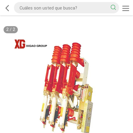
2
/
2