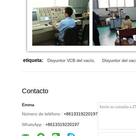
etiqueta:
Disyuntor VCB del vacío
,
Disyuntor del va
Contacto
Emma
Número de teléfono :
+8613319220197
WhatsApp :
+8613319220197