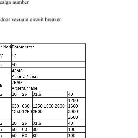
nidad
Parámetros
V
12
z
50
42/48
A tierra / fase
75/85
a
A tierra / fase
a
20
25
31.5
40
1250
630
630
1250 1600 2000
1600
1250
1250
2500
2000
2500
a
20
25
31.5
40
a
50
63
80
100
a
50
63
80
100