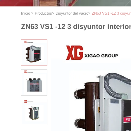
Inicio
>
Productos
>
Disyuntor del vacío
>
ZN63 VS1 -12 3 disyunt
ZN63 VS1 -12 3 disyuntor interio