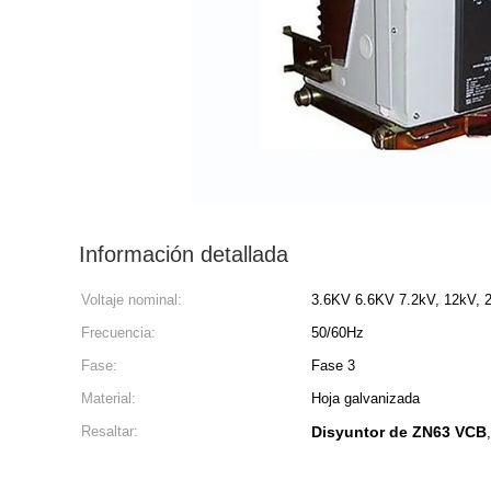
Información detallada
Voltaje nominal:
3.6KV 6.6KV 7.2kV, 12kV, 
Frecuencia:
50/60Hz
Fase:
Fase 3
Material:
Hoja galvanizada
Resaltar:
Disyuntor de ZN63 VCB