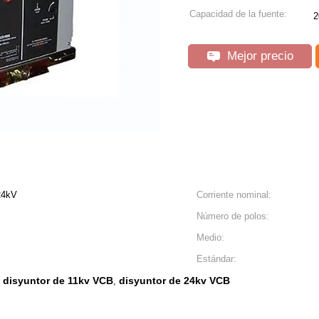
Capacidad de la fuente:
2
Mejor precio
24kV
Corriente nominal:
Número de polos:
Medio:
Estándar:
disyuntor de 11kv VCB
disyuntor de 24kv VCB
,
,