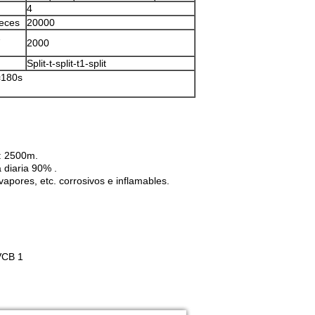
4
eces
20000
2000
Split-t-split-t1-split
=180s
n: 2500m.
iaria 90% .
pores, etc. corrosivos e inflamables.