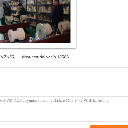
cío ZN85
,
disyuntor del vacío 1250A