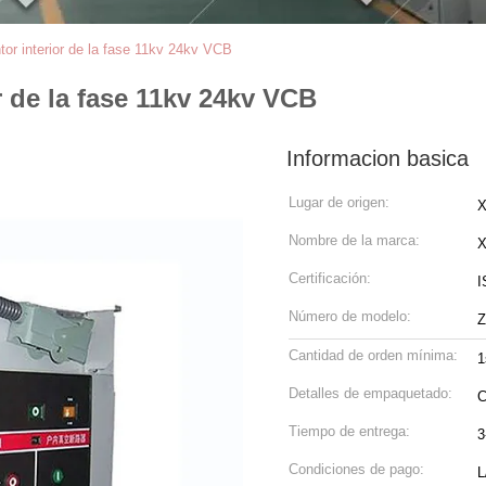
or interior de la fase 11kv 24kv VCB
r de la fase 11kv 24kv VCB
Informacion basica
Lugar de origen:
X
Nombre de la marca:
Certificación:
I
Número de modelo:
Z
Cantidad de orden mínima:
1
Detalles de empaquetado:
C
Tiempo de entrega:
3
Condiciones de pago:
L