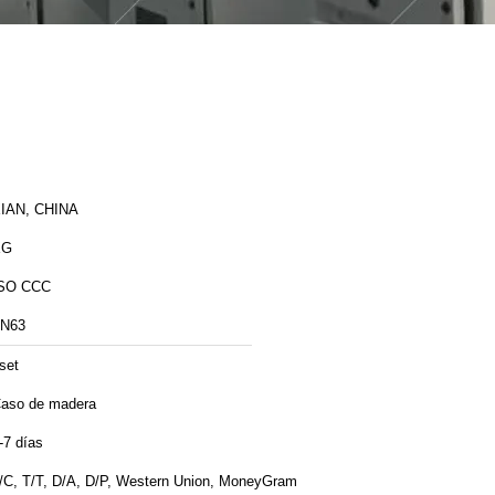
IAN, CHINA
XG
SO CCC
N63
set
aso de madera
-7 días
/C, T/T, D/A, D/P, Western Union, MoneyGram