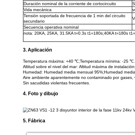
Duración nominal de la corriente de cortocircuito
S
Vida mecánica
v
Tensión soportada de frecuencia de 1 min del circuito
V
secundario
Secuencia operativa nominal
nota: 20KA, 25KA, 31.5KA t=0.3s t1=180s;40KA t=180s t1
3. Aplicación
Temperatura máxima: +40 ℃;Temperatura mínima: -25 ℃.
Altitud sobre el nivel del mar: Altitud máxima de instalació
Humedad: Humedad media mensual 95%;Humedad media d
Aire ambiente aparentemente no contaminado por gases, va
Sin sacudidas violentas frecuentes.
4. Foto y dibujo
5. Fábrica