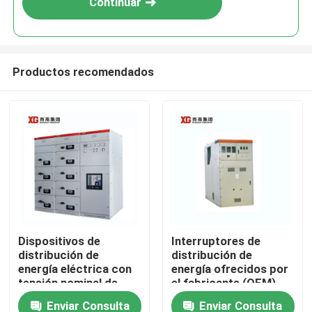
Continuar
Productos recomendados
Hogar
Dispositivos de
Interruptores de
distribución de
distribución de
Productos
energía eléctrica con
energía ofrecidos por
tensión nominal de
el fabricante (OEM)
hasta 17,5 KV
para interruptores de
Enviar Consulta
Enviar Consulta
Sobre nosotros
ofrecidos por OEM
vacío o SF6 y