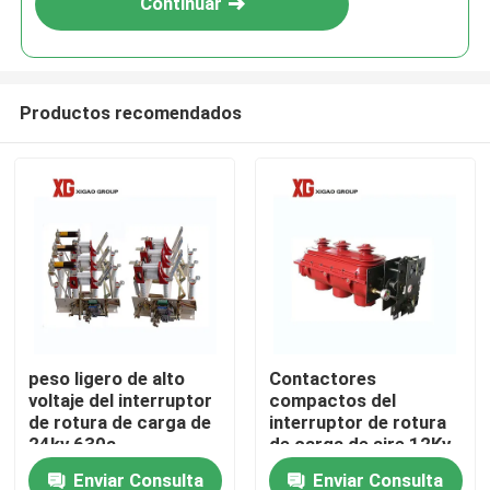
Continuar
Productos recomendados
Hogar
peso ligero de alto
Contactores
voltaje del interruptor
compactos del
Productos
de rotura de carga de
interruptor de rotura
24kv 630a
de carga de aire 12Kv
del IEC 60265 tres
Enviar Consulta
Enviar Consulta
Sobre nosotros