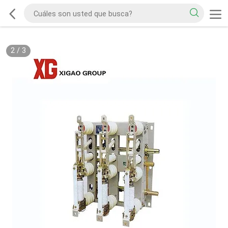
2
/
3