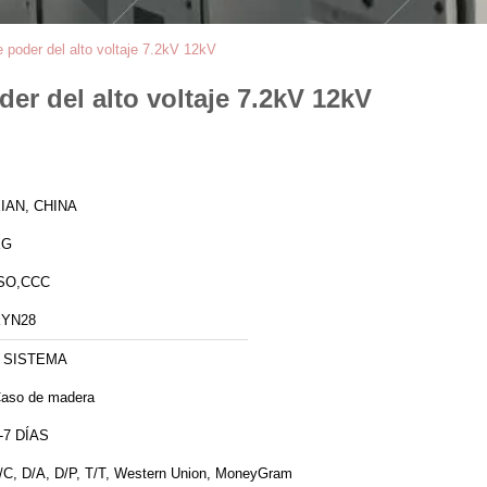
de poder del alto voltaje 7.2kV 12kV
der del alto voltaje 7.2kV 12kV
IAN, CHINA
XG
SO,CCC
KYN28
 SISTEMA
aso de madera
-7 DÍAS
/C, D/A, D/P, T/T, Western Union, MoneyGram