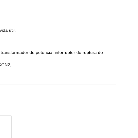
da útil.
transformador de potencia, interruptor de ruptura de
r XGN2
,