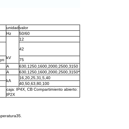
unidad
valor
Hz
50/60
12
42
kV
ayo
75
A
630,1250,1600,2000,2500,3150
A
630,1250,1600,2000,2500,3150*
16,20,25,31,5,40
kA
40,50,63,80,100
caja: IP4X, CB Compartimiento abierto:
IP2X
mperatura35.