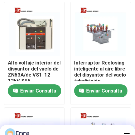
Viaje de la fábrica
Control de calidad
Éntrenos en contacto con
Alto voltaje interior del
Interruptor Reclosing
disyuntor del vacío de
inteligente al aire libre
Pida una cita
ZN63A/de VS1-12
del disyuntor del vacío
12kV SF6
teledirigido
Enviar Consulta
Enviar Consulta
Interruptor de rotura de carga de aire
Interruptor de rotura de carga SF6
Dispositivo de distribución de la distribución de poder
Emma