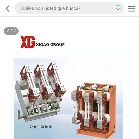
2
/
2