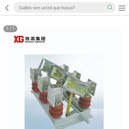
1
/
1