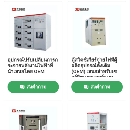
อุปกรณ์ปรับเปลี่ยนการก
ตู้สวิตช์เกียร์จ่ายไฟที่ผู้
ระจายพลังงานไฟฟ้าที่
ผลิตอุปกรณ์ดั้งเดิม
นําเสนอโดย OEM
(OEM) เสนอสำหรับเซ
อร์กิตเบรกเกอร์แบบ
สุญญากาศหรือ SF6
ส่งคำถาม
ส่งคำถาม
และอุณหภูมิแวดล้อม
บ้าน
-5°C - 40°C
สินค้า
เกี่ยวกับเรา