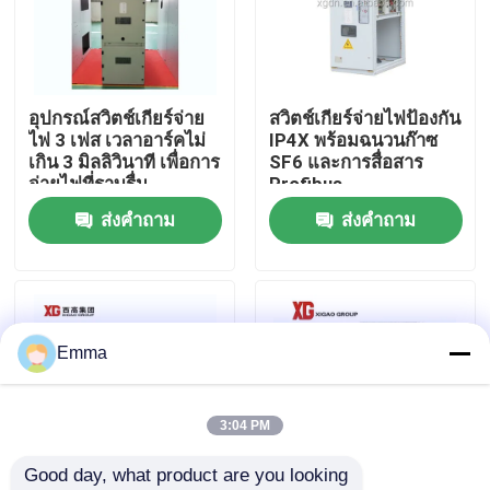
ทัวร์โรงงาน
อุปกรณ์สวิตช์เกียร์จ่าย
สวิตช์เกียร์จ่ายไฟป้องกัน
ควบคุมคุณภาพ
ไฟ 3 เฟส เวลาอาร์คไม่
IP4X พร้อมฉนวนก๊าซ
เกิน 3 มิลลิวินาที เพื่อการ
SF6 และการสื่อสาร
จ่ายไฟที่ราบรื่น
Profibus
ติดต่อเรา
ส่งคำถาม
ส่งคำถาม
ขอใบเสนอราคา
สวิตช์แบ่งโหลดอากาศ
Emma
สวิตช์แบ่งโหลด SF6
3:04 PM
Good day, what product are you looking 
สวิตช์จ่ายไฟ