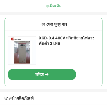
ดูเพิ่มเติม
এর সেরা মূল্য পান
XGD-0.4 400V สวิตช์จ่ายไฟแรง
ดันต่ำ 3 เฟส
চালিয়ে
แนะนำผลิตภัณฑ์