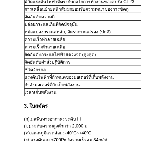
พิกัดแรงดันไฟฟ้าที่ตรงกับกลไกการทำงานของสปริง CT23
การเคลื่อนย้ายหน้าสัมผัสยอมรับความหนาของการขัดถู
จัดอันดับความถี่
ปล่อยกระแสเกินพิกัดปัจจุบัน
หม้อแปลงกระแสหลัก, อัตรากระแสรอง (ปกติ)
ความเร็วทำลายเฉลี่ย
ความเร็วทำลายเฉลี่ย
จัดอันดับกระแสไฟฟ้าลัดวงจร (สูงสุด)
จัดอันดับคำสั่งปฏิบัติการ
ชีวิตจักรกล
แรงดันไฟฟ้าที่กำหนดของมอเตอร์ที่เก็บพลังงาน
กำลังมอเตอร์ที่กักเก็บพลังงาน
เวลาเก็บพลังงาน
3. ใบสมัคร
(ก).มลพิษทางอากาศ: ระดับ III
(ข).ระดับความสูงต่ำกว่า 2,000 ม
(ค).อุณหภูมิแวดล้อม: -40ºC~+40ºC
(ง).แรงดันลม ≤700Pa (ความเร็วลม 34m/s)