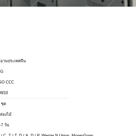
ีอานประเทศจีน
XG
SO CCC
ZW10
 ชุด
ล่องไม้
-7 วัน
 / C, T / T, D / A, D / P, Wester N Union, MoneyGram