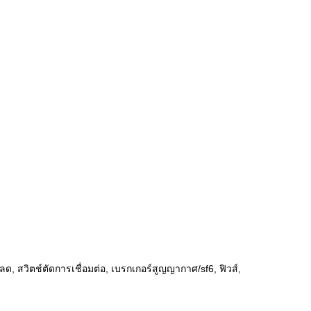
ลด, สวิตช์ตัดการเชื่อมต่อ, เบรกเกอร์สูญญากาศ/sf6, ฟิวส์,