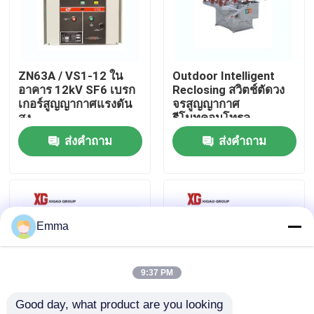
ทัวร์โรงงาน
ZN63A / VS1-12 ใน
Outdoor Intelligent
ควบคุมคุณภาพ
อาคาร 12kV SF6 เบรก
Reclosing สวิตช์ตัดวง
เกอร์สูญญากาศแรงดัน
จรสูญญากาศ
สูง
รีโมทคอนโทรล
ติดต่อเรา
ส่งคำถาม
ส่งคำถาม
ขอใบเสนอราคา
สวิตช์แบ่งโหลดอากาศ
Emma
สวิตช์แบ่งโหลด SF6
9:37 PM
Good day, what product are you looking 
สวิตช์จ่ายไฟ