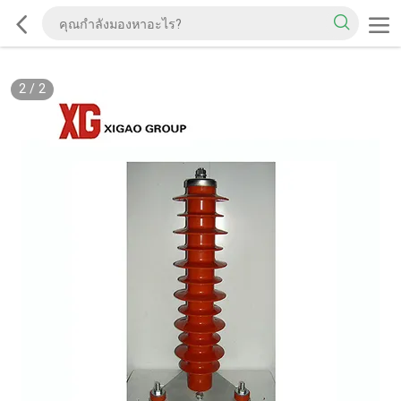
2
/
2