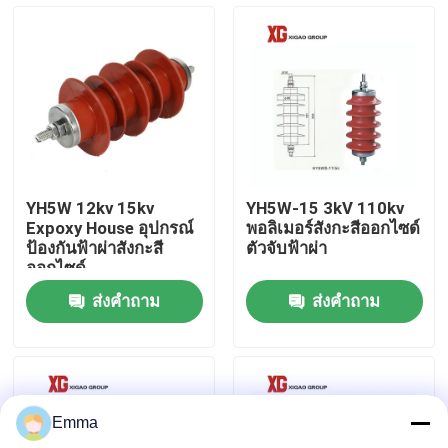
ทัวร์โรงงาน
ควบคุมคุณภาพ
ติดต่อเรา
YH5W 12kv 15kv
YH5W-15 3kV 110kv
Expoxy House อุปกรณ์
พอลิเมอร์สังกะสีออกไซด์
ขอใบเสนอราคา
ป้องกันฟ้าผ่าสังกะสี
ตัวจับฟ้าผ่า
ออกไซด์
ส่งคำถาม
ส่งคำถาม
สวิตช์แบ่งโหลดอากาศ
สวิตช์แบ่งโหลด SF6
Emma
สวิตช์จ่ายไฟ