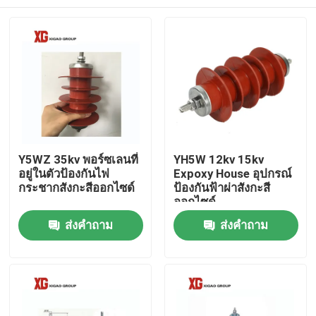
Y5WZ 35kv พอร์ซเลนที่
YH5W 12kv 15kv
อยู่ในตัวป้องกันไฟ
Expoxy House อุปกรณ์
กระชากสังกะสีออกไซด์
ป้องกันฟ้าผ่าสังกะสี
ออกไซด์
บ้าน
ส่งคำถาม
ส่งคำถาม
สินค้า
เกี่ยวกับเรา