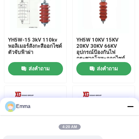
ทัวร์โรงงาน
ควบคุมคุณภาพ
YH5W-15 3kV 110kv
YH5W 10KV 15KV
พอลิเมอร์สังกะสีออกไซด์
20KV 30KV 66KV
ตัวจับฟ้าผ่า
อุปกรณ์ป้องกันไฟ
ติดต่อเรา
กระชากโลหะออกไซด์
ส่งคำถาม
ส่งคำถาม
ขอใบเสนอราคา
สวิตช์แบ่งโหลดอากาศ
Emma
สวิตช์แบ่งโหลด SF6
4:20 AM
สวิตช์จ่ายไฟ