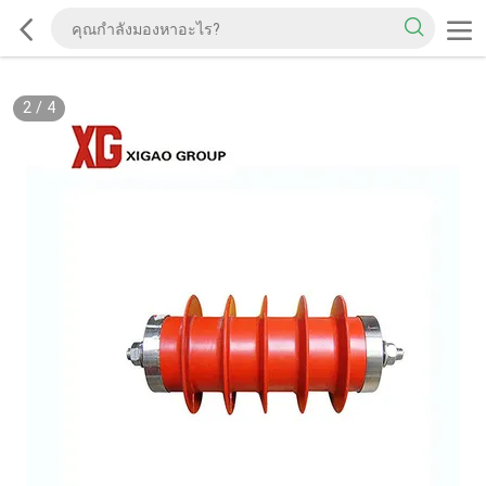
2
/
4