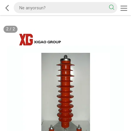
2
/
2