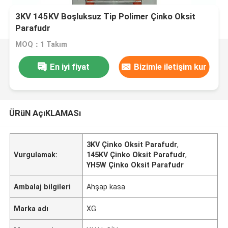
3KV 145KV Boşluksuz Tip Polimer Çinko Oksit
Parafudr
MOQ：1 Takım
En iyi fiyat
Bizimle iletişim kur
ÜRüN AçıKLAMASı
3KV Çinko Oksit Parafudr
,
Vurgulamak:
145KV Çinko Oksit Parafudr
,
YH5W Çinko Oksit Parafudr
Ambalaj bilgileri
Ahşap kasa
Marka adı
XG