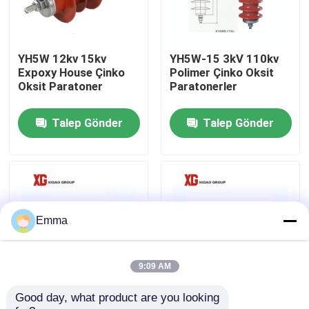
Fabrika turu
YH5W 12kv 15kv
YH5W-15 3kV 110kv
Expoxy House Çinko
Polimer Çinko Oksit
Kalite kontrol
Oksit Paratoner
Paratonerler
Talep Gönder
Talep Gönder
Bizimle iletişime geçin
Bir teklif isteği
Hava Yükü Kesme Anahtarı
Emma
SF6 Yük Ayırıcısı
9:09 AM
Good day, what product are you looking 
YH5W 10KV 15KV
JCQ 10KV 11KV 33KV
Güç Dağıtım Şalt Cihazları