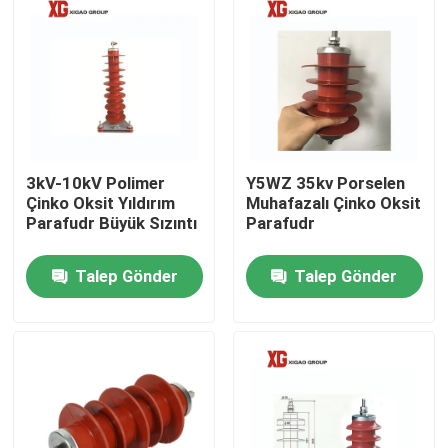
3kV-10kV Polimer
Y5WZ 35kv Porselen
Çinko Oksit Yıldırım
Muhafazalı Çinko Oksit
Parafudr Büyük Sızıntı
Parafudr
Talep Gönder
Talep Gönder
Ev
Ürün:% s
Hakkımızda