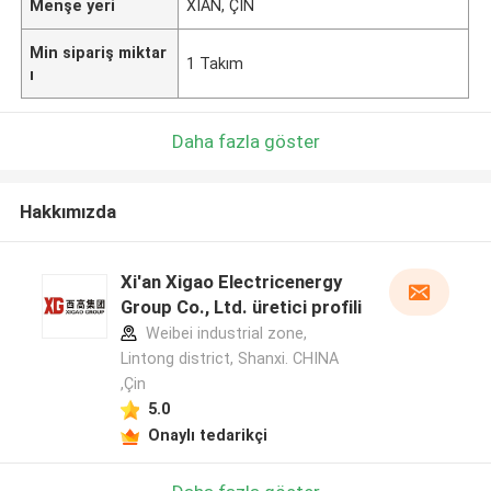
Menşe yeri
XIAN, ÇİN
Min sipariş miktar
1 Takım
ı
Daha fazla göster
Hakkımızda
Xi'an Xigao Electricenergy
Group Co., Ltd. üretici profili
Weibei industrial zone,
Lintong district, Shanxi. CHINA
,Çin
5.0
Onaylı tedarikçi