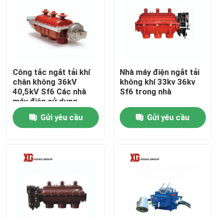
Tham quan nhà máy
Kiểm soát chất lượng
Công tắc ngắt tải khí
Nhà máy điện ngắt tải
chân không 36kV
không khí 33kv 36kv
Liên hệ chúng tôi
40,5kV Sf6 Các nhà
Sf6 trong nhà
máy điện sử dụng
Gửi yêu cầu
Gửi yêu cầu
Yêu cầu báo giá
công tắc ngắt không khí
Công tắc ngắt tải SF6
Thiết bị đóng cắt phân phối điện