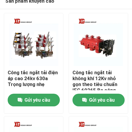
Sản phẩm khuyến cáo
Công tắc ngắt tải điện
Công tắc ngắt tải
áp cao 24kv 630a
không khí 12Kv nhỏ
Trọng lượng nhẹ
gọn theo tiêu chuẩn
IEC 60265 Ba công
Trang Chủ
tắc tơ
Gửi yêu cầu
Gửi yêu cầu
Các sản phẩm
Về chúng tôi