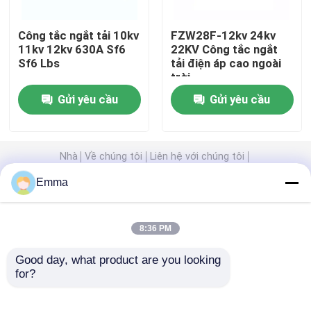
Công tắc ngắt tải 10kv
FZW28F-12kv 24kv
Công tắc ngắt kết nối điện áp cao
11kv 12kv 630A Sf6
22KV Công tắc ngắt
Sf6 Lbs
tải điện áp cao ngoài
trời
Máy cắt chân không
Gửi yêu cầu
Gửi yêu cầu
Bộ ngắt mạch SF6
Nhà
Về chúng tôi
Liên hệ với chúng tôi
Máy biến dòng CT
Desktop Site
Emma
Sơ đồ trang web
Privacy Policy
Máy biến áp tiềm năng PT
8:36 PM
Phẩm chất
công tắc ngắt không khí
Nhà máy
Đơn vị đo sáng CT PT
Good day, what product are you looking 
trung quốc.Copyright © 2025 Xi'an Xigao
for?
Electricenergy Group Co., Ltd.. All Rights
Reserved.
Kẽm Oxit Surge Arrester