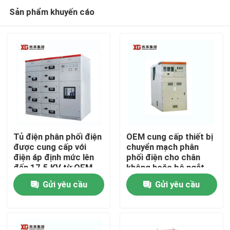
Sản phẩm khuyến cáo
Tủ điện phân phối điện
OEM cung cấp thiết bị
được cung cấp với
chuyển mạch phân
điện áp định mức lên
phối điện cho chân
Trang Chủ
đến 17.5 KV từ OEM
không hoặc bộ ngắt
mạch SF6 và nhiệt độ
Gửi yêu cầu
Gửi yêu cầu
xung quanh -5C- 40C
Các sản phẩm
Về chúng tôi