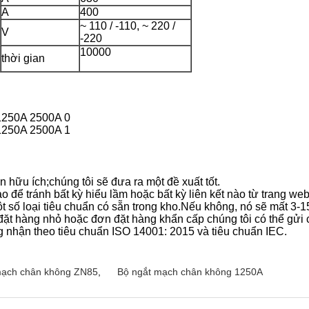
A
400
~ 110 / -110, ~ 220 /
V
-220
10000
thời gian
tin hữu ích;chúng tôi sẽ đưa ra một đề xuất tốt.
 để tránh bất kỳ hiểu lầm hoặc bất kỳ liên kết nào từ trang web
t số loại tiêu chuẩn có sẵn trong kho.Nếu không, nó sẽ mất 3-1
ặt hàng nhỏ hoặc đơn đặt hàng khẩn cấp chúng tôi có thể gử
g nhận theo tiêu chuẩn ISO 14001: 2015 và tiêu chuẩn IEC.
mạch chân không ZN85
,
Bộ ngắt mạch chân không 1250A