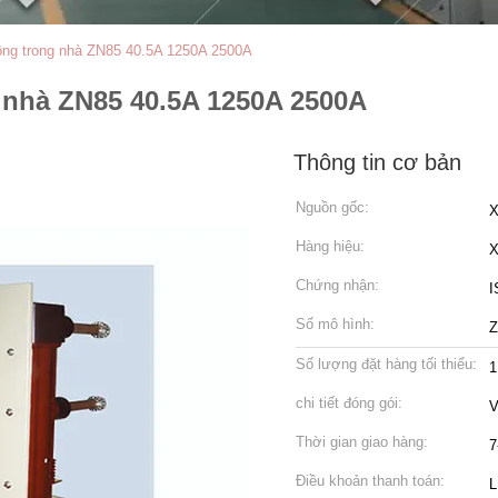
ông trong nhà ZN85 40.5A 1250A 2500A
 nhà ZN85 40.5A 1250A 2500A
Thông tin cơ bản
Nguồn gốc:
X
Hàng hiệu:
Chứng nhận:
I
Số mô hình:
Z
Số lượng đặt hàng tối thiểu:
1
chi tiết đóng gói:
V
Thời gian giao hàng:
7
Điều khoản thanh toán:
L