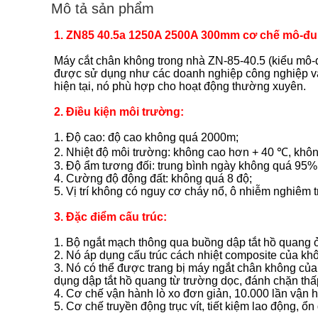
Mô tả sản phẩm
1.
ZN
85 40.5a 1250A 2500A 300mm cơ chế mô-đu
Máy cắt chân không trong nhà ZN-85-40.5 (kiểu mô-đ
được sử dụng như các doanh nghiệp công nghiệp và 
hiện tại, nó phù hợp cho hoạt động thường xuyên.
2. Điều kiện môi trường:
1. Độ cao: độ cao không quá 2000m;
2. Nhiệt độ môi trường: không cao hơn + 40 ℃, khô
3. Độ ẩm tương đối: trung bình ngày không quá 95%
4. Cường độ động đất: không quá 8 độ;
5. Vị trí không có nguy cơ cháy nổ, ô nhiễm nghiêm 
3. Đặc điểm cấu trúc:
1. Bộ ngắt mạch thông qua buồng dập tắt hồ quang ở p
2. Nó áp dụng cấu trúc cách nhiệt composite của khô
3. Nó có thể được trang bị máy ngắt chân không c
dụng dập tắt hồ quang từ trường dọc, đánh chặn thấp
4. Cơ chế vận hành lò xo đơn giản, 10.000 lần vận h
5. Cơ chế truyền động trục vít, tiết kiệm lao động, ổn