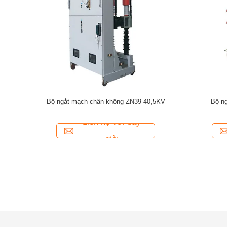
 ngoài trời
ZW7 Series 33kv 35kv 40.5kv Bộ ngắt mạch
Bộ ngắt mạ
chân không ngoài trời
ZN
Liên hệ với bây
giờ