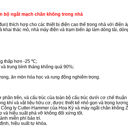
n bộ ngắt mạch chân không trong nhà
un) thích hợp cho các thiết bị điện cao thế trong nhà với điện
khai thác mỏ, nhà máy điện và trạm biến áp làm dòng tải, dòn
ng thấp hơn -25 ℃;
 và trung bình tháng không quá 90%;
trọng, ăn mòn hóa học và rung động nghiêm trọng.
hần trên, và cấu trúc của toàn bộ cấu trúc dưới cơ chế thuận l
ng khí và vật liệu hữu cơ, được thiết kế nhỏ gọn và trọng lượn
ủa Công ty Cutler-Hammer của Hoa Kỳ và máy ngắt chân không 
 và hiệu suất phá vỡ không đối xứng tốt.
ành miễn phí bảo trì.
 định, hiệu suất tự khóa.