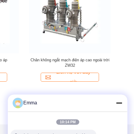
hông minh
Bộ ngắt mạch chân không ngoài trời ZW32-
Bộ ngắt
a
12G / 630A Điện áp cao
Liên hệ với bây
giờ
Emma
10:14 PM