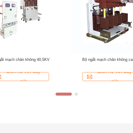
ch chân không 12kV SF6 trong nhà
Công tắc ngắt mạch chân không t
63A / VS1-12 Điện áp cao
ngoài trời Điều khiển từ x
Liên hệ với bây
Liên hệ với bây
giờ
giờ