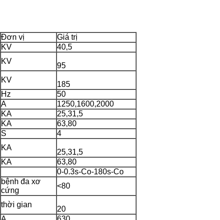
Đơn vị
Giá trị
KV
40,5
KV
95
KV
185
Hz
50
A
1250,1600,2000
KA
25,31,5
KA
63,80
S
4
KA
25,31,5
KA
63,80
0-0.3s-Co-180s-Co
bệnh đa xơ
<80
cứng
thời gian
20
A
630