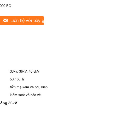
000 BỘ
Liên hệ với bây giờ
33kv, 36kV, 40,5kV
50 / 60Hz
tấm mạ kẽm và phụ kiện
kiểm soát và bảo vệ
hông 36kV