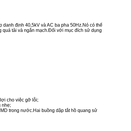
 áp danh định 40,5kV và AC ba pha 50Hz.Nó có thể
g quá tải và ngắn mạch.Đối với mục đích sử dụng
ợi cho việc gỡ lỗi;
g nhẹ;
ZMD trong nước.Hai buồng dập tắt hồ quang sử