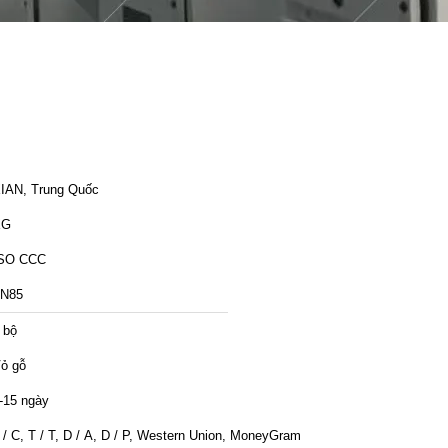
IAN, Trung Quốc
XG
SO CCC
N85
 bộ
ỏ gỗ
-15 ngày
 / C, T / T, D / A, D / P, Western Union, MoneyGram