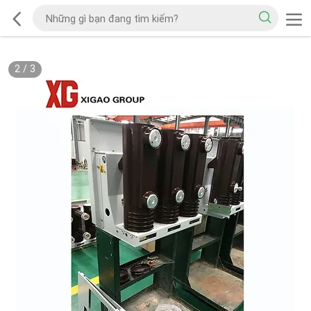
2
/
3