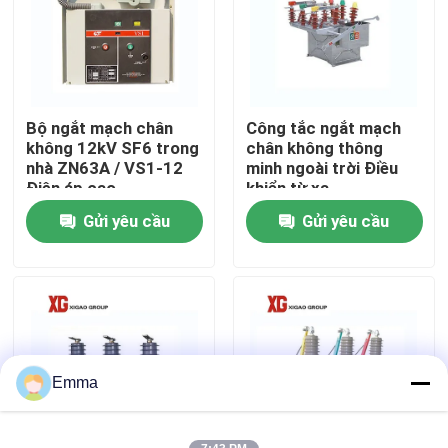
Tham quan nhà máy
Kiểm soát chất lượng
Bộ ngắt mạch chân
Công tắc ngắt mạch
không 12kV SF6 trong
chân không thông
nhà ZN63A / VS1-12
minh ngoài trời Điều
Liên hệ chúng tôi
Điện áp cao
khiển từ xa
Gửi yêu cầu
Gửi yêu cầu
Yêu cầu báo giá
công tắc ngắt không khí
Công tắc ngắt tải SF6
Emma
Thiết bị đóng cắt phân phối điện