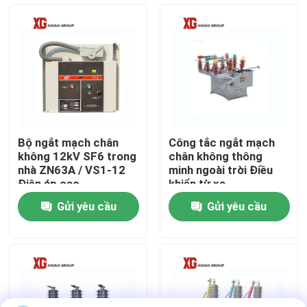
Tham quan nhà máy
Kiểm soát chất lượng
Liên hệ chúng tôi
Bộ ngắt mạch chân
Công tắc ngắt mạch
không 12kV SF6 trong
chân không thông
Yêu cầu báo giá
nhà ZN63A / VS1-12
minh ngoài trời Điều
Điện áp cao
khiển từ xa
Gửi yêu cầu
Gửi yêu cầu
công tắc ngắt không khí
Công tắc ngắt tải SF6
Thiết bị đóng cắt phân phối điện