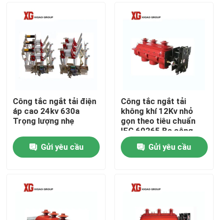
Công tắc ngắt tải điện
Công tắc ngắt tải
áp cao 24kv 630a
không khí 12Kv nhỏ
Trọng lượng nhẹ
gọn theo tiêu chuẩn
IEC 60265 Ba công
tắc tơ
Gửi yêu cầu
Gửi yêu cầu
Trang Chủ
Các sản phẩm
Về chúng tôi