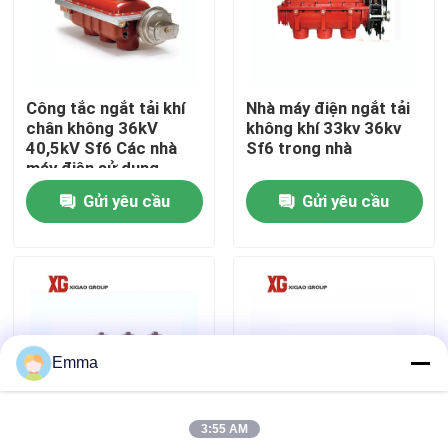
Tham quan nhà máy
Công tắc ngắt tải khí
Nhà máy điện ngắt tải
Kiểm soát chất lượng
chân không 36kV
không khí 33kv 36kv
40,5kV Sf6 Các nhà
Sf6 trong nhà
máy điện sử dụng
Liên hệ chúng tôi
Gửi yêu cầu
Gửi yêu cầu
Yêu cầu báo giá
công tắc ngắt không khí
Emma
Công tắc ngắt tải SF6
3:55 AM
Thiết bị đóng cắt phân phối điện