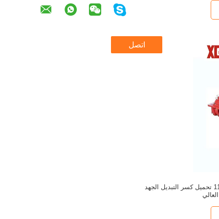
اتصل
داخلي 11kv 12kV SF6 تحميل كسر التبديل الجهد
العالي