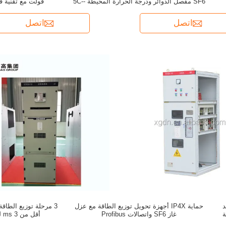
SF6 مفصل الدوائر ودرجة الحرارة المحيطة -5C-
فولت مع تقنية ق
40C
اتصل
اتصل
د
حماية IP4X أجهزة تحويل توزيع الطاقة مع عزل
3 مرحلة توزيع الطاق
ة
غاز SF6 واتصالات Profibus
أقل من 3 ms لتوزيع الطاقة بسلاسة