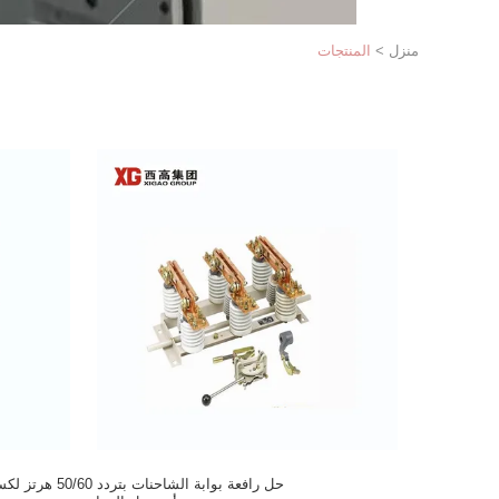
منزل
>
المنتجات
حل رافعة بوابة الشاحنات بتردد 50/60 ه