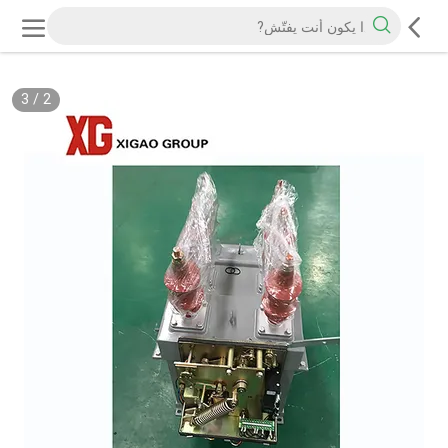
3
/
2