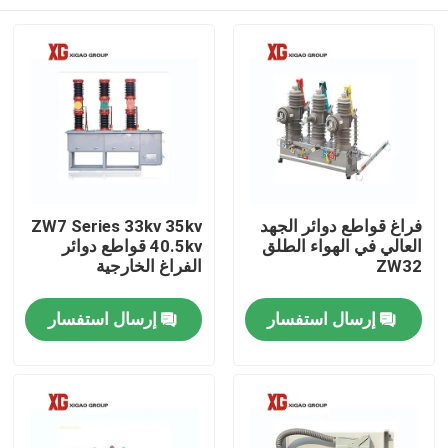
فراغ قواطع دوائر الجهد
ZW7 Series 33kv 35kv
العالي في الهواء الطلق
40.5kv قواطع دوائر
ZW32
الفراغ الخارجية
منزل، بيت
إرسال استفسار
إرسال استفسار
منتجات
معلومات عنا