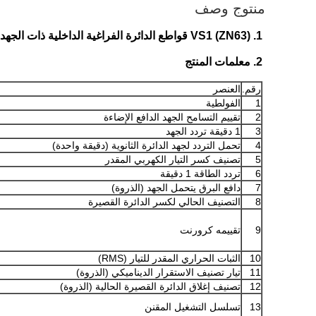
منتوج وصف
1. VS1 (ZN63) قواطع الدائرة الفراغية الداخلية ذات الجهد العالي 630A من سلسلة VS1 (ZN63) 12kv 24kv
2. معلمات المنتج
رقم.
العنصر
1
الفولطية
2
تقييم التسامح الجهد الدافع الإضاءة
3
1 دقيقة تردد الجهد
4
تحمل التردد لجهد الدائرة الثانوية (دقيقة واحدة)
5
تصنيف كسر التيار الكهربي المقدر
6
تردد الطاقة 1 دقيقة
7
دافع البرق يتحمل الجهد (الذروة)
8
التصنيف الحالي لكسر الدائرة القصيرة
9
تقييمه كرورنت
10
الثبات الحراري المقدر للتيار (RMS)
11
تيار تصنيف الاستقرار الديناميكي (الذروة)
12
تصنيف إغلاق الدائرة القصيرة الحالية (الذروة)
13
تسلسل التشغيل المقنن