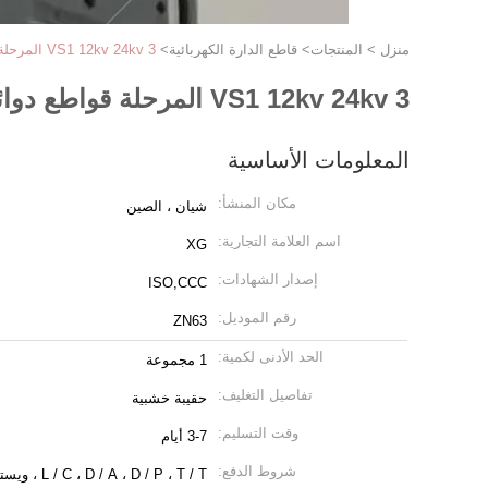
منزل
>
المنتجات
>
قاطع الدارة الكهربائية
>
VS1 12kv 24kv 3 المرحلة قواطع دوائر الجهد العالي الداخلي
VS1 12kv 24kv 3 المرحلة قواطع دوائر الجهد العالي الداخلي
المعلومات الأساسية
مكان المنشأ:
شيان ، الصين
اسم العلامة التجارية:
XG
إصدار الشهادات:
ISO,CCC
رقم الموديل:
ZN63
الحد الأدنى لكمية:
1 مجموعة
تفاصيل التغليف:
حقيبة خشبية
وقت التسليم:
3-7 أيام
شروط الدفع:
L / C ، D / A ، D / P ، T / T ، ويسترن يونيون ، موني جرام