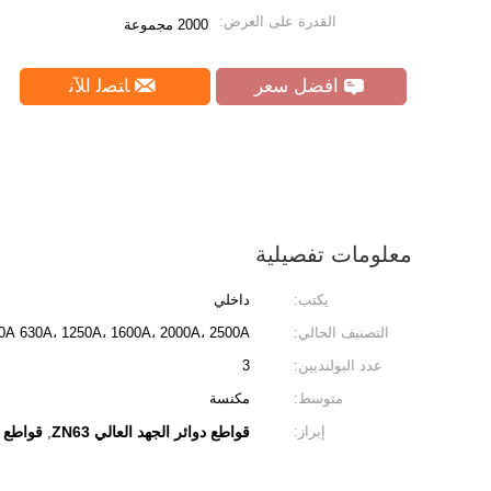
القدرة على العرض:
2000 مجموعة
افضل سعر
ﺎﺘﺼﻟ ﺍﻶﻧ
معلومات تفصيلية
يكتب:
داخلي
التصنيف الحالي:
400A 630A، 1250A، 1600A، 2000A، 2500A
عدد البولنديين:
3
متوسط:
مكنسة
إبراز:
قواطع دوائر الجهد العالي ZN63
قواطع دو
,