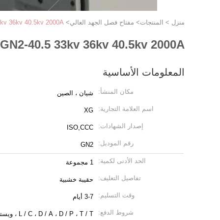
منزل
>
المنتجات
>
مفتاح فصل الجهد العالي
>
GN2-40.5 33kv 36kv 40.5kv 2000A
GN2-40.5 33kv 36kv 40.5kv 2000A مفتاح فصل المعزل
المعلومات الأساسية
مكان المنشأ:
شيان ، الصين
اسم العلامة التجارية:
XG
إصدار الشهادات:
ISO,CCC
رقم الموديل:
GN2
الحد الأدنى لكمية:
1 مجموعة
تفاصيل التغليف:
حقيبة خشبية
وقت التسليم:
3-7 أيام
شروط الدفع:
L / C ، D / A ، D / P ، T / T ، ويسترن يونيون ، موني جرام