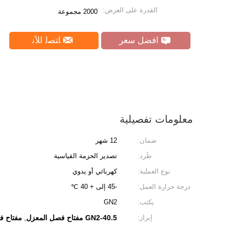
القدرة على العرض:
2000 مجموعة
افضل سعر
ﺎﺘﺼﻟ ﺍﻶﻧ
معلومات تفصيلية
ضمان:
12 شهر
طَرد:
تصدير الحزمة القياسية
نوع العملية:
كهربائي أو يدوي
درجة حرارة العمل:
-45 إلى + 40 ℃
يكتب:
GN2
إبراز:
GN2-40.5 مفتاح فصل المعزل
مفتاح فص
,