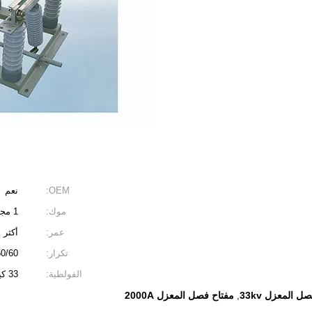
OEM:
نعم
موك:
1 مجموعة
عمر:
أكثر من 
تكرار:
50/60 هرت
الفولطية:
33 كيلو فولت 36 كيلو فولت 40.5 كيلو فولت
ل المعزل 33kv
مفتاح فصل المعزل 2000A
,