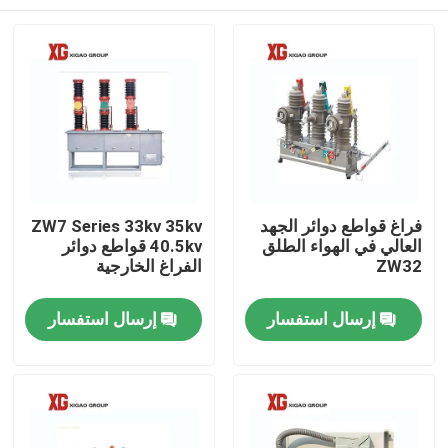
فراغ قواطع دوائر الجهد
ZW7 Series 33kv 35kv
العالي في الهواء الطلق
40.5kv قواطع دوائر
ZW32
الفراغ الخارجية
منزل، بيت
إرسال استفسار
إرسال استفسار
منتجات
معلومات عنا