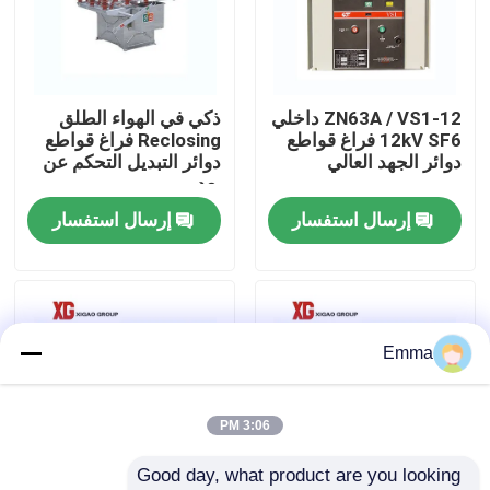
جولة في المعمل
ZN63A / VS1-12 داخلي
ذكي في الهواء الطلق
مراقبة الجودة
12kV SF6 فراغ قواطع
Reclosing فراغ قواطع
دوائر الجهد العالي
دوائر التبديل التحكم عن
بعد
اتصل بنا
إرسال استفسار
إرسال استفسار
اطلب اقتباس
تبديل كسر تحميل الهواء
Emma
SF6 تبديل كسر الحمل
3:06 PM
Good day, what product are you looking 
مفاتيح توزيع الطاقة