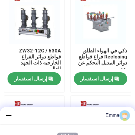
جولة في المعمل
مراقبة الجودة
ذكي في الهواء الطلق
ZW32-12G / 630A
اتصل بنا
Reclosing فراغ قواطع
قواطع دوائر الفراغ
دوائر التبديل التحكم عن
الخارجية ذات الجهد
بعد
العالي
اطلب اقتباس
إرسال استفسار
إرسال استفسار
تبديل كسر تحميل الهواء
SF6 تبديل كسر الحمل
Emma
مفاتيح توزيع الطاقة