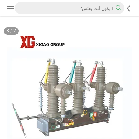
3
/
3