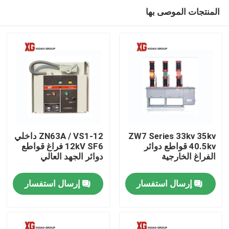
المنتجات الموصى بها
ZW7 Series 33kv 35kv
ZN63A / VS1-12 داخلي
40.5kv قواطع دوائر
12kV SF6 فراغ قواطع
الفراغ الخارجية
دوائر الجهد العالي
منزل، بيت
إرسال استفسار
إرسال استفسار
منتجات
معلومات عنا