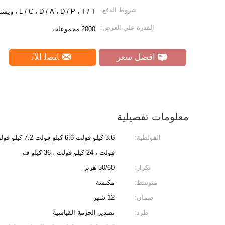
شروط الدفع:
L / C ، D / A ، D / P ، T / T ، ويسترن يونيون ، موني جرام
القدرة على العرض:
2000 مجموعات
افضل سعر
ﺎﺘﺼﻟ ﺍﻶﻧ
معلومات تفصيلية
الفولطية:
فولت ، 24 كيلو فولت ، 36 كيلو ف
تكرار:
50/60 هرتز
متوسط:
مكنسة
ضمان:
12 شهر
طَرد:
تصدير الحزمة القياسية