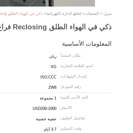
منزل
>
المنتجات
>
قاطع الدارة الكهربائية
>
ذكي في الهواء الطلق Reclosing فراغ قواطع دوائر التبديل التحكم عن بعد
ذكي في الهواء الطلق Reclosing فراغ قواطع دوائر التبديل التحكم عن بعد
المعلومات الأساسية
مكان المنشأ:
زيان
اسم العلامة التجارية:
XG
إصدار الشهادات:
ISO,CCC
رقم الموديل:
ZW8
الحد الأدنى لكمية:
1 مجموعة
الأسعار:
USD200-1000
تفاصيل التغليف:
حقيبة خشبية
وقت التسليم:
3-7 أيام