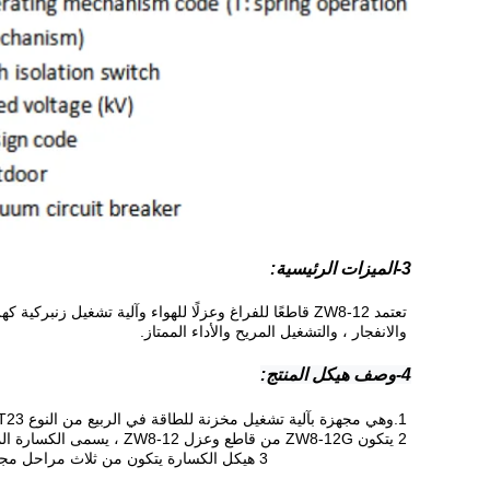
3-الميزات الرئيسية:
تعتمد ZW8-12 قاطعًا للفراغ وعزلًا للهواء وآلية تشغيل
والانفجار ، والتشغيل المريح والأداء الممتاز.
4-وصف هيكل المنتج:
1.
وهي مجهزة بآلية تشغيل مخزنة للطاقة في الربيع من النوع CT23.الطاقة المخزنة ، الفتح والغلق يمكن تحقيقها بواسطة المحرك أو عن طريق اليد.
2 يتكون ZW8-12G من قاطع وعزل ZW8-12 ، يسمى الكسارة المدمجة ، ويمكن استخدامه كمقسم.
3 هيكل الكسارة يتكون من ثلاث مراحل مجمعة في خزان ، غرفة إطفاء القوس الفراغي ثلاثية الأطوار محاطة بخزان معدني ، مادة عازلة بين المراحل والمرحلة لكل منها مصنوع من SMC.