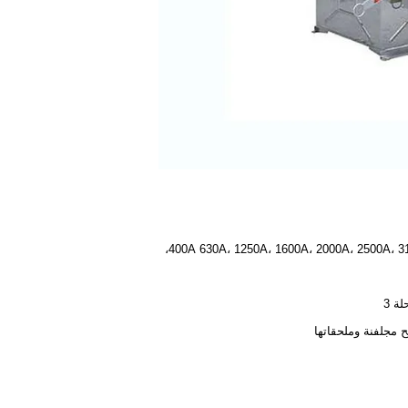
400A 630A، 1250A، 1600A، 2000A، 2500A، 3
ة 3
 مجلفنة وملحقاتها