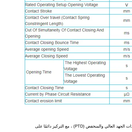
1.تأسست XIGAO Electricenergy Group Co. ، Ltd في عام 1993 ، معمل 320000 متر مربع ، متخصص في تصنيع معدات نقل وتوزيع الطاقة ذات الجهد العالي والمنخفض (PTD) ، مع التركيز دائمًا على