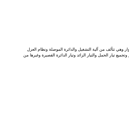
هد في الهواء الطلق بتردد 50 هرتز ثلاثي الأطوار.وهي تتألف من آلية التشغيل والدائرة الموصلة ونظام العزل
ميع تيار الحمل والتيار الزائد وتيار الدائرة القصيرة وغيرها من