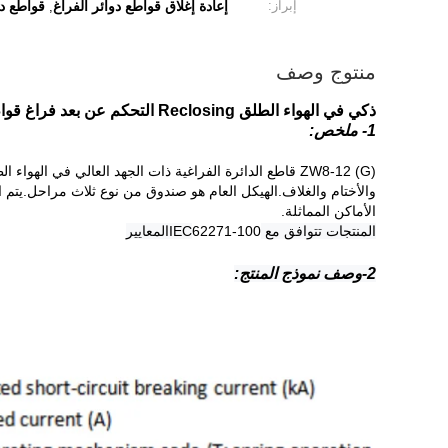
إبراز:
إعادة إغلاق قواطع دوائر الفراغ
قواطع دو
,
منتوج وصف
ذكي في الهواء الطلق Reclosing التحكم عن بعد فراغ قواطع دوائر التبديل
1- ملخص:
ZW8-12 (G) قاطع الدائرة الفراغية ذات الجهد العالي في الهواء الطلق
والأختام والغلاف.الهيكل العام هو صندوق من نوع ثلاث مراحل.يتم
الأماكن المماثلة.
المنتجات تتوافق مع IEC
62271-100
المعايير
2-وصف نموذج المنتج: