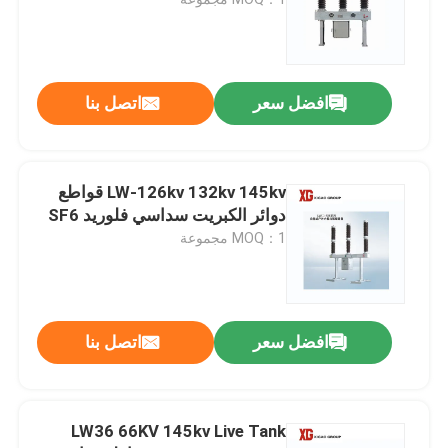
مفتاح فصل الجهد العالي
افضل سعر
اتصل بنا
قاطع الدارة الكهربائية
SF6 قواطع دوائر
LW-126kv 132kv 145kv قواطع
دوائر الكبريت سداسي فلوريد SF6
MOQ：1 مجموعة
محول التيار CT
محول الجهد PT
افضل سعر
اتصل بنا
وحدة قياس CT PT
LW36 66KV 145kv Live Tank
مانع اندفاع أكسيد الزنك