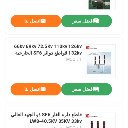
جولة في المعمل
افضل سعر
اتصل بنا
مراقبة الجودة
66kv 69kv 72.5Kv 110kv 126kv
اتصل بنا
132kv قواطع دوائر SF6 الخارجية
MOQ：1
اطلب اقتباس
تبديل كسر تحميل الهواء
افضل سعر
اتصل بنا
SF6 تبديل كسر الحمل
قاطع دارة الغاز SF6 ذو الجهد العالي
LW8-40.5KV 35KV 33kv
مفاتيح توزيع الطاقة
MOQ：1 مجموعة