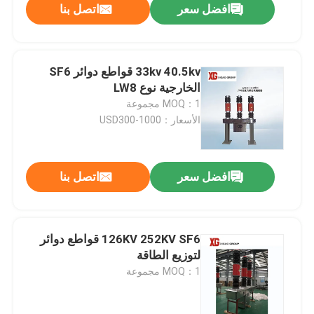
افضل سعر
اتصل بنا
33kv 40.5kv قواطع دوائر SF6
الخارجية نوع LW8
MOQ：1 مجموعة
الأسعار：USD300-1000
افضل سعر
اتصل بنا
126KV 252KV SF6 قواطع دوائر
لتوزيع الطاقة
MOQ：1 مجموعة