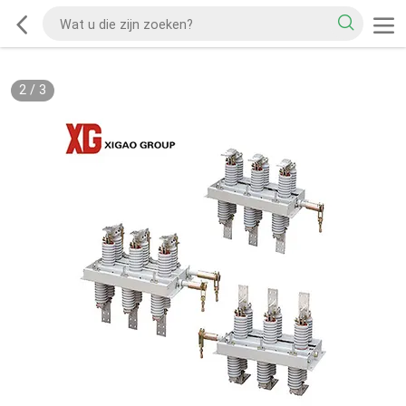
2
/
3