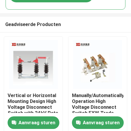
Geadviseerde Producten
Huis
Vertical or Horizontal
Manually/Automatically
Mounting Design High
Operation High
Voltage Disconnect
Voltage Disconnect
Producten
Switch with 24kV Rate
Switch EXW Trade
Voltage
Terms Product
Aanvraag sturen
Aanvraag sturen
Ongeveer ons