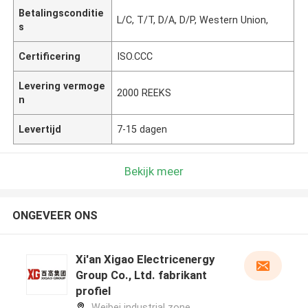
Betalingsconditie
L/C, T/T, D/A, D/P, Western Union,
s
Certificering
ISO.CCC
Levering vermoge
2000 REEKS
n
Levertijd
7-15 dagen
Bekijk meer
ONGEVEER ONS
Xi'an Xigao Electricenergy
Group Co., Ltd. fabrikant
profiel
Weibei industrial zone,