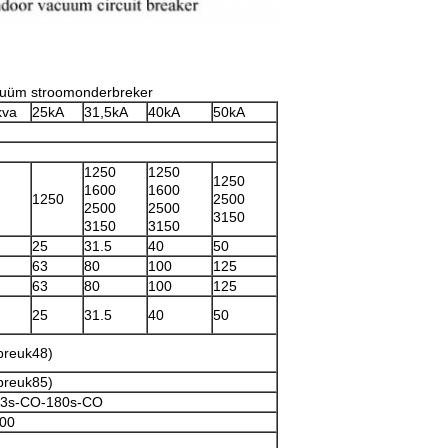
acuüm stroomonderbreker
kva
25kA
31,5kA
40kA
50kA
1250
1250
1250
1600
1600
1250
2500
2500
2500
3150
3150
3150
25
31.5
40
50
63
80
100
125
63
80
100
125
25
31.5
40
50
breuk48)
breuk85)
.3s-CO-180s-CO
00