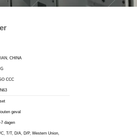
er
IAN, CHINA
XG
SO CCC
N63
set
outen geval
-7 dagen
/C, T/T, D/A, D/P, Western Union,