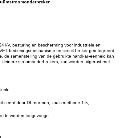
cuümstroomonderbreker
4 kV, besturing en bescherming voor industriële en
 VET-bedieningsmechanisme en circuit breker geïntegreerd
e, de samenstelling van de gebruikte handkar-eenheid kan
n kleinere stroomonderbrekers, kan worden uitgerust met
inale
ecificeerd door DL-normen, zoals methode 1-5,
en te worden toegevoegd.
d