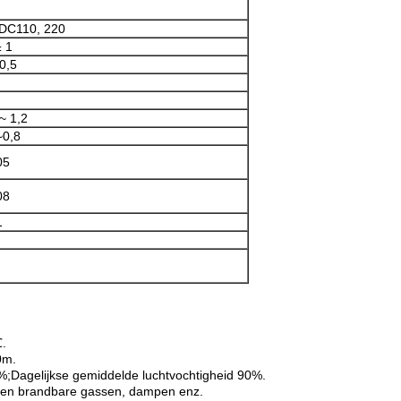
DC110, 220
± 1
 0,5
~ 1,2
~0,8
05
08
1
.
0m.
%;Dagelijkse gemiddelde luchtvochtigheid 90%.
de en brandbare gassen, dampen enz.