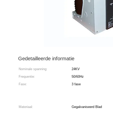
Gedetailleerde informatie
Nominale spanning:
24KV
Frequentie:
50/60Hz
Fase:
3 fase
Materiaal:
Gegalvaniseerd Blad