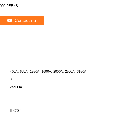
000 REEKS
Contact nu
400A, 630A, 1250A, 1600A, 2000A, 2500A, 3150A,
3
FFF}
vacuüm
IEC/GB