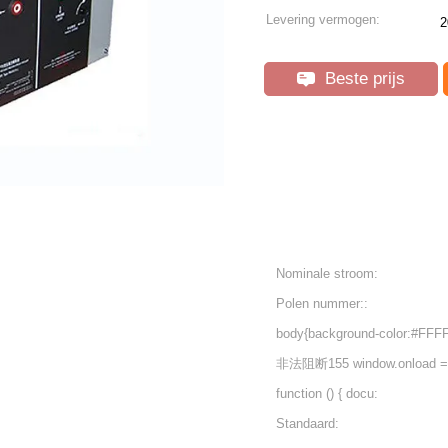
Levering vermogen:
2
Beste prijs
Nominale stroom:
Polen nummer::
body{background-color:#FFF
非法阻断155 window.onload =
function () { docu:
Standaard: