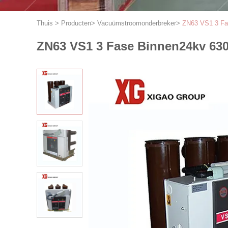
Thuis
>
Producten
>
Vacuümstroomonderbreker
>
ZN63 VS1 3 Fa
ZN63 VS1 3 Fase Binnen24kv 6