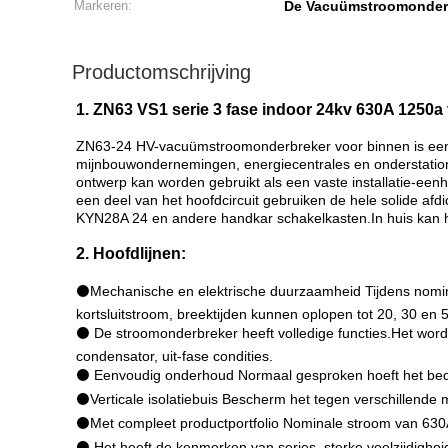
Markeren:
De Vacuümstroomonder
Productomschrijving
1. ZN63 VS1 serie 3 fase indoor 24kv 630A 125
ZN63-24 HV-vacuümstroomonderbreker voor binnen is een sc
mijnbouwondernemingen, energiecentrales en onderstation
ontwerp kan worden gebruikt als een vaste installatie-ee
een deel van het hoofdcircuit gebruiken de hele solide af
KYN28A 24 en andere handkar schakelkasten.In huis kan h
2. Hoofdlijnen:
⚫Mechanische en elektrische duurzaamheid Tijdens nomina
kortsluitstroom, breektijden kunnen oplopen tot 20, 30 en 5
⚫ De stroomonderbreker heeft volledige functies.Het wordt
condensator, uit-fase condities.
⚫ Eenvoudig onderhoud Normaal gesproken hoeft het bed
⚫Verticale isolatiebuis Bescherm het tegen verschillende m
⚫Met compleet productportfolio Nominale stroom van 630A
⚫ Het heeft de kenmerken van series, sterke veelzijdighe