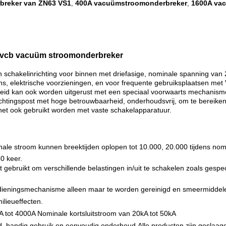
breker van ZN63 VS1
400A vacuümstroomonderbreker
1600A va
,
,
0a vcb vacuüm stroomonderbreker
hakelinrichting voor binnen met driefasige, nominale spanning van 2
s, elektrische voorzieningen, en voor frequente gebruiksplaatsen met
nheid kan ook worden uitgerust met een speciaal voorwaarts mechanism
dichtingspost met hoge betrouwbaarheid, onderhoudsvrij, om te bereike
et ook gebruikt worden met vaste schakelapparatuur.
le stroom kunnen breektijden oplopen tot 10.000, 20.000 tijdens nom
0 keer.
 gebruikt om verschillende belastingen in/uit te schakelen zoals gesp
ieningsmechanisme alleen maar te worden gereinigd en smeermiddel
ilieueffecten.
 tot 4000A Nominale kortsluitstroom van 20kA tot 50kA
id, handig gebruik en eenvoudig onderhoud.Alle producten zijn geslaag