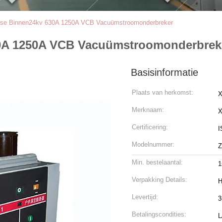
se Binnen24kv 630A 1250A VCB Vacuümstroomonderbreker
30A 1250A VCB Vacuümstroomonderbrek
Basisinformatie
Plaats van herkomst:
X
Merknaam:
Certificering:
I
Modelnummer:
Z
Min. bestelaantal:
1
Verpakking Details:
H
Levertijd:
3
Betalingscondities:
L