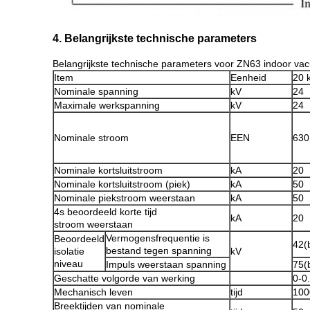
4. Belangrijkste technische parameters
Belangrijkste technische parameters voor ZN63 indoor v
Item
Eenheid
20 
Nominale spanning
kV
24
Maximale werkspanning
kV
24
Nominale stroom
EEN
630
Nominale kortsluitstroom
kA
20
Nominale kortsluitstroom (piek)
kA
50
Nominale piekstroom weerstaan
kA
50
4s beoordeeld korte tijd
kA
20
stroom weerstaan
Vermogensfrequentie is
Beoordeeld
42(
bestand tegen spanning
isolatie
kV
niveau
Impuls weerstaan ​​spanning
75(
Geschatte volgorde van werking
0-0
Mechanisch leven
tijd
100
Breektijden van nominale