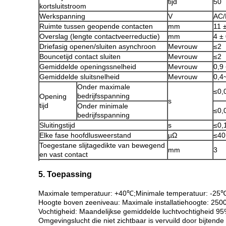
tijd
50
kortsluitstroom
Werkspanning
V
AC/
Ruimte tussen geopende contacten
mm
11 
Overslag (lengte contactveerreductie)
mm
4 ±
Driefasig openen/sluiten asynchroon
Mevrouw
≤2
Bouncetijd contact sluiten
Mevrouw
≤2
Gemiddelde openingssnelheid
Mevrouw
0,9 
Gemiddelde sluitsnelheid
Mevrouw
0,4
Onder maximale
≤0,
bedrijfsspanning
Opening
s
tijd
Onder minimale
≤0,
bedrijfsspanning
Sluitingstijd
s
≤0,
Elke fase hoofdlusweerstand
µΩ
≤40
Toegestane slijtagedikte van bewegend
mm
3
en vast contact
5. Toepassing
Maximale temperatuur: +40℃;Minimale temperatuur: -25℃
Hoogte boven zeeniveau: Maximale installatiehoogte: 250
Vochtigheid: Maandelijkse gemiddelde luchtvochtigheid 95
Omgevingslucht die niet zichtbaar is vervuild door bijten