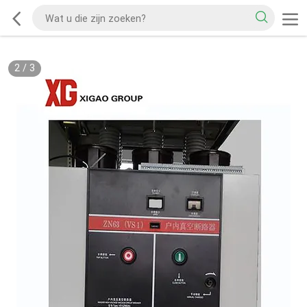
2
/
3