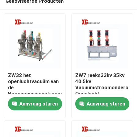
Geadviseerde Producten
ZW32 het
ZW7 reeks33kv 35kv
openluchtvacuüm van
40.5kv
de
Vacuümstroomonderbrek
Hoogspanningsstroomonderbreker
Openlucht
Huis
Aanvraag sturen
Aanvraag sturen
Producten
Ongeveer ons