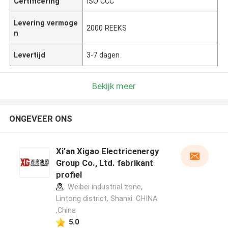
Certificering
ISO CCC
Levering vermoge
2000 REEKS
n
Levertijd
3-7 dagen
Bekijk meer
ONGEVEER ONS
Xi'an Xigao Electricenergy
Group Co., Ltd. fabrikant
profiel
Weibei industrial zone,
Lintong district, Shanxi. CHINA
,China
5.0