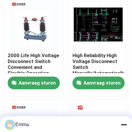
Fabrieksreis
Kwaliteitscontrole
Contacteer ons
2000 Life High Voltage
High Reliability High
Disconnect Switch
Voltage Disconnect
Convenient and
Switch
Verzoek om een Citaat
Flexible Operation
Manually/Automatically
Operated 3 Units for 1
Aanvraag sturen
Aanvraag sturen
Set EXW Trade Terms
De Onderbrekingsschakelaar van de luchtlading
SF6 de Schakelaar van de ladingsonderbreking
Emma
Het Mechanisme van de machtsdistributie