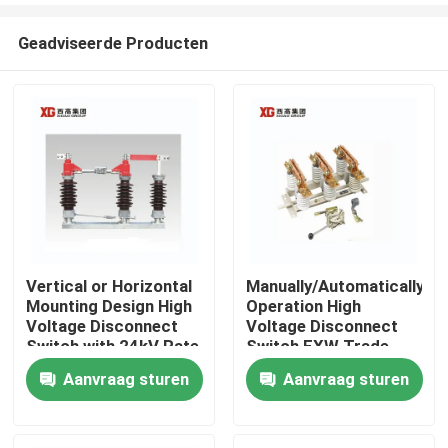
Geadviseerde Producten
Vertical or Horizontal
Manually/Automatically
Mounting Design High
Operation High
Huis
Voltage Disconnect
Voltage Disconnect
Switch with 24kV Rate
Switch EXW Trade
Voltage
Terms Product
Aanvraag sturen
Aanvraag sturen
Producten
Ongeveer ons