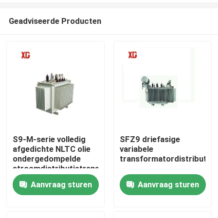
Geadviseerde Producten
S9-M-serie volledig
SFZ9 driefasige
afgedichte NLTC olie
variabele
Huis
ondergedompelde
transformatordistributie
stroomdistributietransformator
10kv 400kva
Aanvraag sturen
Aanvraag sturen
Producten
Ongeveer ons