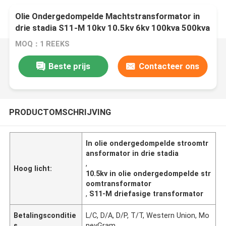
Olie Ondergedompelde Machtstransformator in
drie stadia S11-M 10kv 10.5kv 6kv 100kva 500kva
100kva
MOQ：1 REEKS
Beste prijs
Contacteer ons
PRODUCTOMSCHRIJVING
In olie ondergedompelde stroomtr
ansformator in drie stadia
,
Hoog licht:
10.5kv in olie ondergedompelde str
oomtransformator
,
S11-M driefasige transformator
Betalingsconditie
L/C, D/A, D/P, T/T, Western Union, Mo
s
neyGram