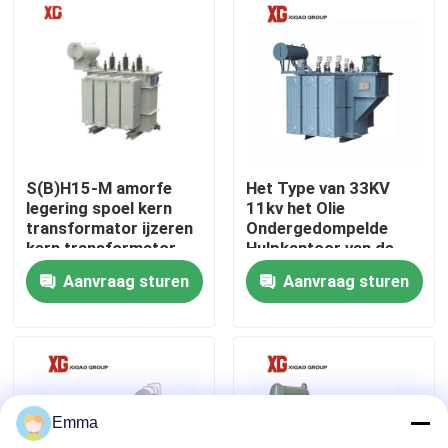
Fabrieksreis
Kwaliteitscontrole
Contacteer ons
S(B)H15-M amorfe
Het Type van 33KV
legering spoel kern
11kv het Olie
transformator ijzeren
Ondergedompelde
Verzoek om een Citaat
kern transformator
Hulpkantoor van de
Transformatorhoogspann
Aanvraag sturen
Aanvraag sturen
De Onderbrekingsschakelaar van de luchtlading
SF6 de Schakelaar van de ladingsonderbreking
Emma
Het Mechanisme van de machtsdistributie