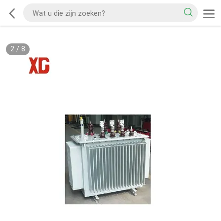
2
/
8