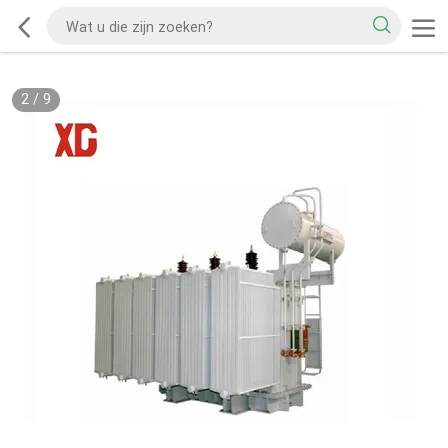
2
/
9