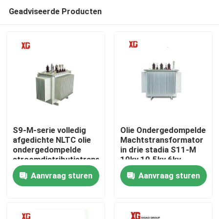
Geadviseerde Producten
S9-M-serie volledig
Olie Ondergedompelde
afgedichte NLTC olie
Machtstransformator
ondergedompelde
in drie stadia S11-M
Huis
stroomdistributietransformator
10kv 10.5kv 6kv
10kv 400kva
100kva 500kva
Aanvraag sturen
Aanvraag sturen
100kva
Producten
Ongeveer ons